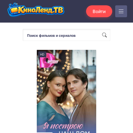
Войти
HD