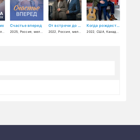
их
Счастье вперед
От встречи до разлуки
Когда рождество было юным
ама
2025
,
Россия
,
мелодрама
2022
,
Россия
,
мелодрама
2022
,
США
,
Канада
,
мелодрама