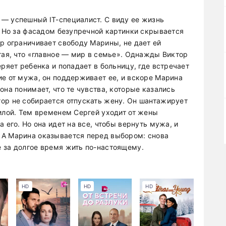
— успешный IT-специалист. С виду ее жизнь
. Но за фасадом безупречной картинки скрывается
р ограничивает свободу Марины, не дает ей
тая, что «главное — мир в семье». Однажды Виктор
еряет ребенка и попадает в больницу, где встречает
ие от мужа, он поддерживает ее, и вскоре Марина
она понимает, что те чувства, которые казались
ор не собирается отпускать жену. Он шантажирует
силой. Тем временем Сергей уходит от жены
 его. Но она идет на все, чтобы вернуть мужа, и
 А Марина оказывается перед выбором: снова
 за долгое время жить по-настоящему.
HD
HD
HD