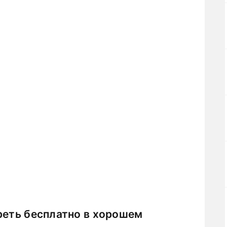
реть бесплатно в хорошем