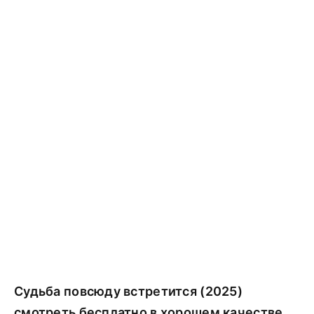
Судьба повсюду встретится (2025)
смотреть бесплатно в хорошем качестве