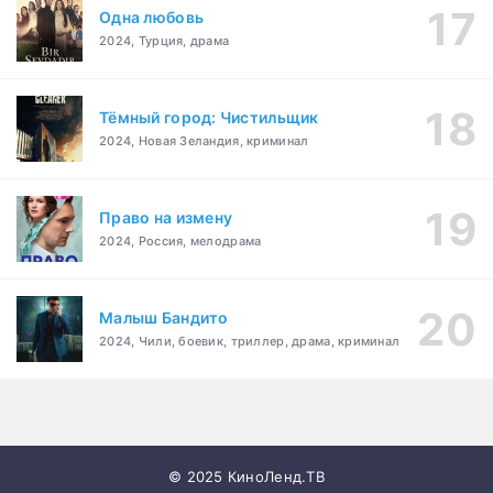
Одна любовь
2024, Турция, драма
Тёмный город: Чистильщик
2024, Новая Зеландия, криминал
Право на измену
2024, Россия, мелодрама
Малыш Бандито
2024, Чили, боевик, триллер, драма, криминал
© 2025 КиноЛенд.ТВ