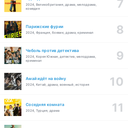
2024, Великобритания, драма, мелодрама,
комедия
Парижские фурии
2024, Франция, боевик, драма, криминал
Чеболь против детектива
2024, Корея Южная, детектив, мелодрама,
криминал
Амай идёт на войну
2024, Китай, драма, военный, история
Соседняя комната
2024, Турция, драма