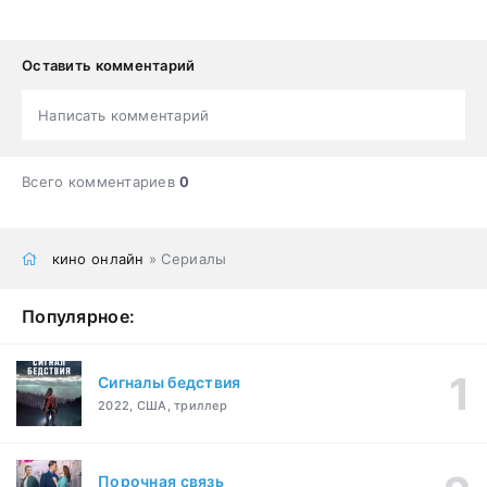
Оставить комментарий
Написать комментарий
Всего комментариев
0
кино онлайн
» Сериалы
Популярное:
Сигналы бедствия
2022, США, триллер
Порочная связь