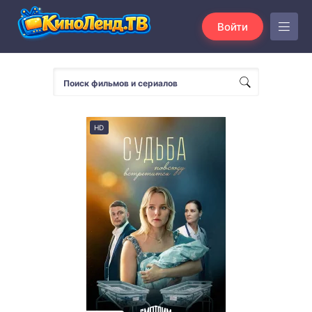
Войти
HD