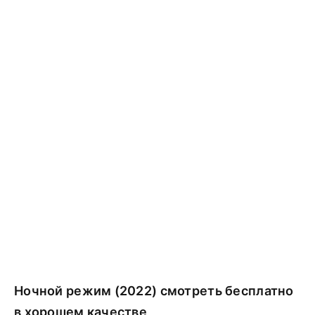
Ночной режим (2022) смотреть бесплатно
в хорошем качестве