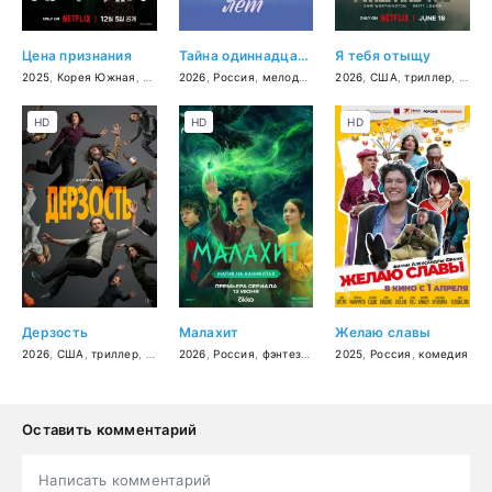
Цена признания
Тайна одиннадцати лет
Я тебя отыщу
2025
,
Корея Южная
,
триллер
2026
,
детектив
,
Россия
,
,
криминал
мелодрама
2026
,
США
,
триллер
,
драм
HD
HD
HD
Дерзость
Малахит
Желаю славы
2026
,
США
,
триллер
,
драма
2026
,
Россия
,
фэнтези
,
приключения
2025
,
Россия
,
семейный
,
комедия
Оставить комментарий
Написать комментарий