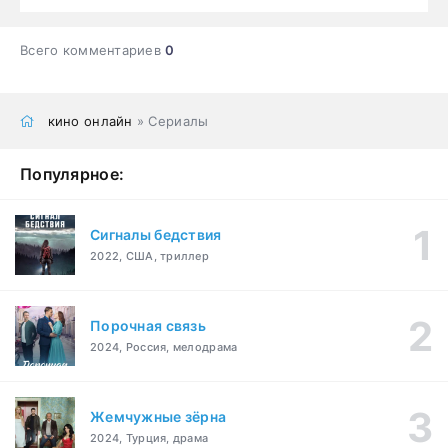
Всего комментариев
0
кино онлайн
» Сериалы
Популярное:
Сигналы бедствия
2022, США, триллер
Порочная связь
2024, Россия, мелодрама
Жемчужные зёрна
2024, Турция, драма