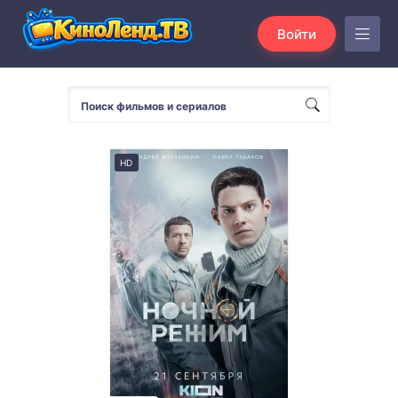
Войти
HD