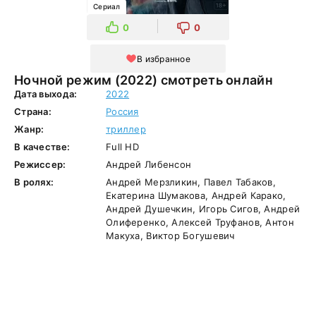
Сериал
0
0
В избранное
Ночной режим (2022) смотреть онлайн
Дата выхода:
2022
Страна:
Россия
Жанр:
триллер
В качестве:
Full HD
Режиссер:
Андрей Либенсон
В ролях:
Андрей Мерзликин, Павел Табаков,
Екатерина Шумакова, Андрей Карако,
Андрей Душечкин, Игорь Сигов, Андрей
Олиференко, Алексей Труфанов, Антон
Макуха, Виктор Богушевич