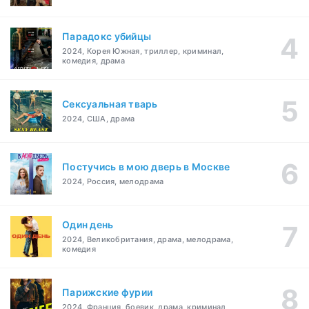
Парадокс убийцы
2024, Корея Южная, триллер, криминал,
комедия, драма
Сексуальная тварь
2024, США, драма
Постучись в мою дверь в Москве
2024, Россия, мелодрама
Один день
2024, Великобритания, драма, мелодрама,
комедия
Парижские фурии
2024, Франция, боевик, драма, криминал