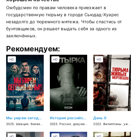
Омбудсмен по правам человека приезжает в
государственную тюрьму в городе Сьюдад-Хуарес
незадолго до тюремного мятежа. Чтобы спастись от
бунтовщиков, он решает выдать себя за одного из
заключённых.
Рекомендуем:
HD
HD
HD
Мы умрем сегодня ночью
История российских тюрем. Бутырка
День 0
2025
,
Швеция
,
боевик
,
триллер
2023
,
,
криминал
Россия
,
документальный
2022
,
Филиппины
,
ужасы
,
HD
HD
HD