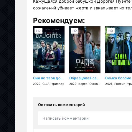
Кажущаяся доброй бабушкой Доротея Пуэнте 
сожалений убивает жертв и закапывает их тел
Рекомендуем:
HD
HD
HD
Она не твоя дочь
Образцовая семья
Самка богомо
2022
,
США
,
триллер
2022
,
Корея Южная
,
триллер
2021
,
,
Россия
криминал
,
трилле
Оставить комментарий
Написать комментарий