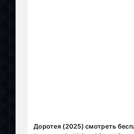
Доротея (2025) смотреть бесп