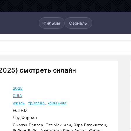
Фильмы
Сериалы
2025) смотреть онлайн
2025
США
ужасы
,
триллер
,
криминал
Full HD
Чед Феррин
Сьюзэн Привер, Пэт Макнили, Эзра Баззингтон,
Роберт Райн, Джинджер Линн Аллен, Сирил