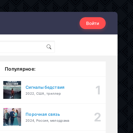
Войти
Популярное:
Сигналы бедствия
2022, США, триллер
Порочная связь
2024, Россия, мелодрама