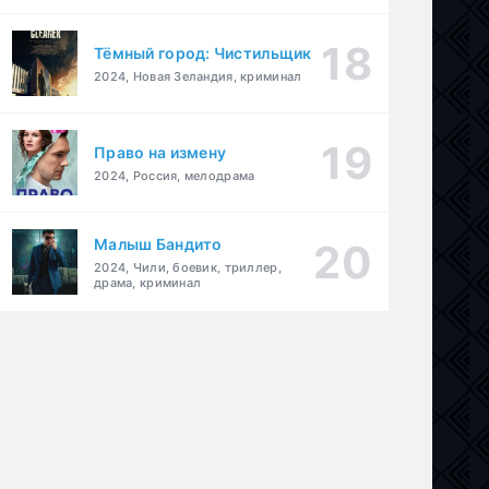
Тёмный город: Чистильщик
2024, Новая Зеландия, криминал
Право на измену
2024, Россия, мелодрама
Малыш Бандито
2024, Чили, боевик, триллер,
драма, криминал
ма