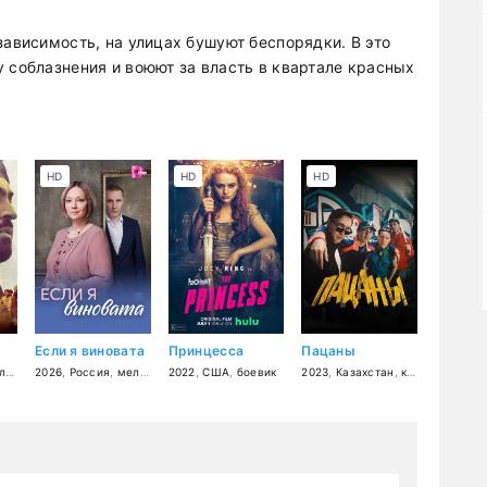
зависимость, на улицах бушуют беспорядки. В это
 соблазнения и воюют за власть в квартале красных
HD
HD
HD
Если я виновата
Принцесса
Пацаны
рия
ер
,
драма
2026
,
Россия
,
мелодрама
2022
,
США
,
боевик
2023
,
Казахстан
,
криминал
,
дра