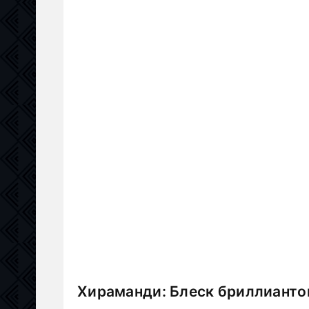
Хираманди: Блеск бриллиантов