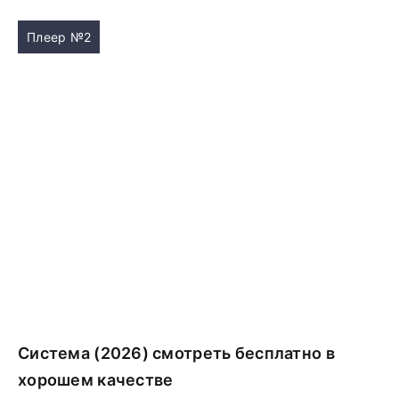
Плеер №2
Система (2026) смотреть бесплатно в
хорошем качестве