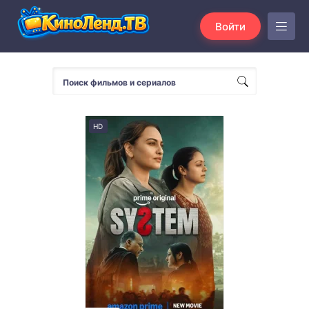
Войти
HD