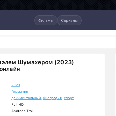
Фильмы
Сериалы
аэлем Шумахером (2023)
онлайн
2023
Германия
документальный
,
биография
,
спорт
Full HD
Andreas Troll