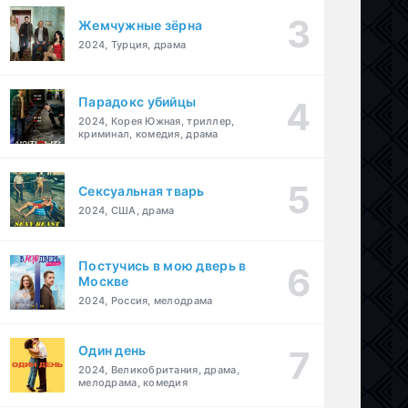
Жемчужные зёрна
2024, Турция, драма
Парадокс убийцы
2024, Корея Южная, триллер,
криминал, комедия, драма
Сексуальная тварь
2024, США, драма
Постучись в мою дверь в
Москве
2024, Россия, мелодрама
Один день
2024, Великобритания, драма,
мелодрама, комедия