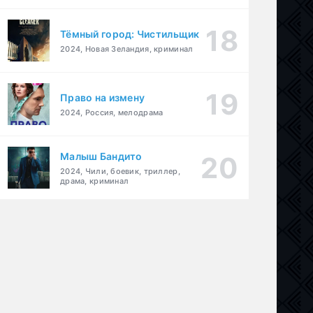
Тёмный город: Чистильщик
2024, Новая Зеландия, криминал
Право на измену
2024, Россия, мелодрама
Малыш Бандито
2024, Чили, боевик, триллер,
драма, криминал