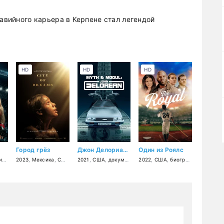
равийного карьера в Керпене стал легендой
HD
HD
HD
Город грёз
Джон Делориан: магнат и легенда
Один из Роялс
к
ужасы
,
драма
,
2023
фантастика
,
спорт
,
Мексика
,
США
,
триллер
2021
,
США
,
драма
,
документальный
2022
,
,
США
криминал
,
биография
,
биография
,
спорт