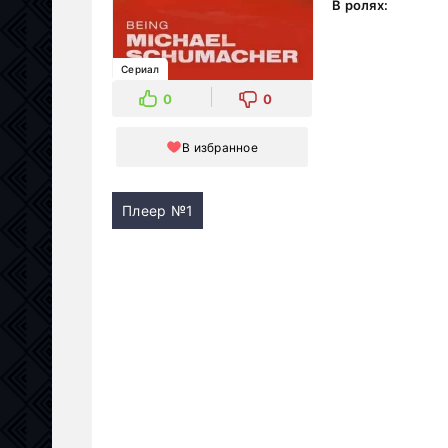
В ролях:
Сериал
0
0
В избранное
Плеер №1