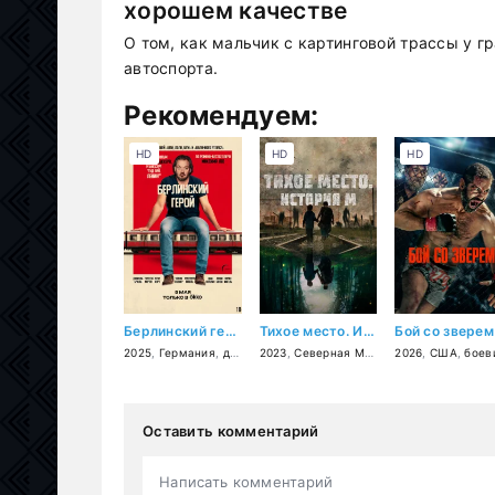
хорошем качестве
О том, как мальчик с картинговой трассы у г
автоспорта.
Рекомендуем:
HD
HD
HD
Берлинский герой
Тихое место. История М
Бой со зверем
2025
,
Германия
,
драма
2023
,
комедия
,
Северная Македония
2026
,
,
Хорватия
США
,
боеви
,
Оставить комментарий
Написать комментарий