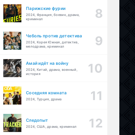
Парижские фурии
2024, Франция, боевик, драма,
криминал
Чеболь против детектива
2024, Корея Южная, детектив,
мелодрама, криминал
Амай идёт на войну
2024, Китай, драма, военный,
история
Соседняя комната
2024, Турция, драма
Следопыт
2024, США, драма, криминал