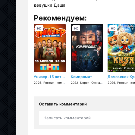
девушка Даша.
Рекомендуем:
HD
HD
HD
Универ. 15 лет спустя
Компромат
2026
,
Россия
,
комедия
2022
,
Корея Южная
,
триллер
2026
,
,
Россия
криминал
,
комед
Оставить комментарий
Написать комментарий