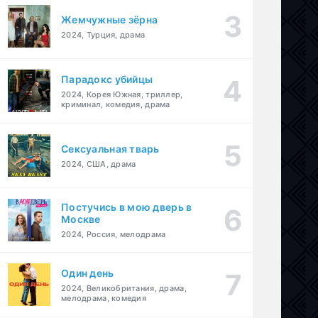
Жемчужные зёрна
2024, Турция, драма
Парадокс убийцы
2024, Корея Южная, триллер,
криминал, комедия, драма
Сексуальная тварь
2024, США, драма
Постучись в мою дверь в
Москве
2024, Россия, мелодрама
Один день
2024, Великобритания, драма,
мелодрама, комедия