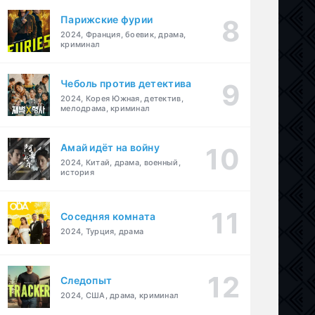
Парижские фурии
2024, Франция, боевик, драма,
криминал
Чеболь против детектива
2024, Корея Южная, детектив,
мелодрама, криминал
Амай идёт на войну
2024, Китай, драма, военный,
история
Соседняя комната
2024, Турция, драма
Следопыт
2024, США, драма, криминал