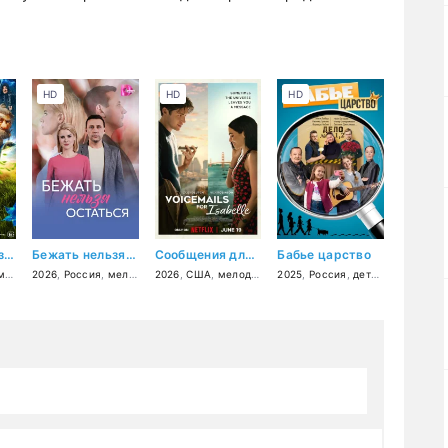
HD
HD
HD
Домовенок Кузя 2
Бежать нельзя остаться
Сообщения для Изабель
Бабье царство
ия
,
боевик
,
2026
семейный
,
Россия
,
фэнтези
,
мелодрама
2026
,
США
,
мелодрама
2025
,
комедия
,
Россия
,
детектив
,
мелодр