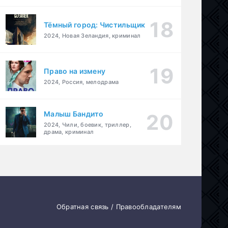
Тёмный город: Чистильщик
2024, Новая Зеландия, криминал
Право на измену
2024, Россия, мелодрама
Малыш Бандито
2024, Чили, боевик, триллер,
драма, криминал
Обратная связь / Правообладателям