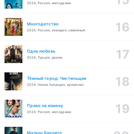
2024, Россия, мелодрама
Многодетство
2024, Россия, комедия, семейный
Одна любовь
2024, Турция, драма
Тёмный город: Чистильщик
2024, Новая Зеландия, криминал
Право на измену
2024, Россия, мелодрама
Малыш Бандито