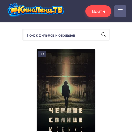
Войти
HD