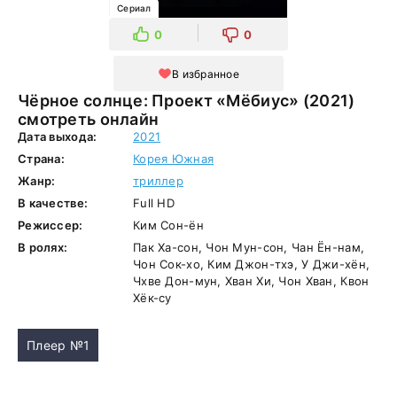
Сериал
0
0
В избранное
Чёрное солнце: Проект «Мёбиус» (2021)
смотреть онлайн
Дата выхода:
2021
Страна:
Корея Южная
Жанр:
триллер
В качестве:
Full HD
Режиссер:
Ким Сон-ён
В ролях:
Пак Ха-сон, Чон Мун-сон, Чан Ён-нам,
Чон Сок-хо, Ким Джон-тхэ, У Джи-хён,
Чхве Дон-мун, Хван Хи, Чон Хван, Квон
Хёк-су
Плеер №1