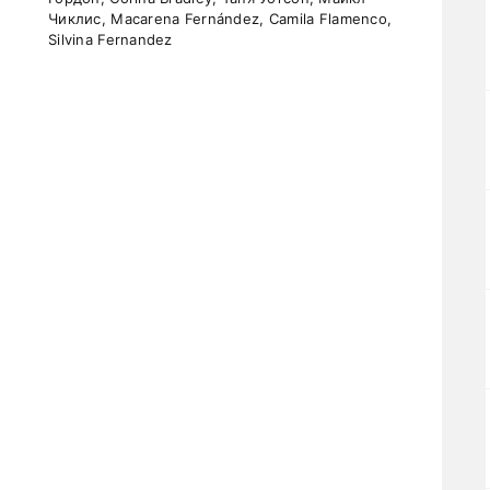
Чиклис, Macarena Fernández, Camila Flamenco,
Silvina Fernandez