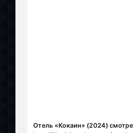
Отель «Кокаин» (2024) смотре