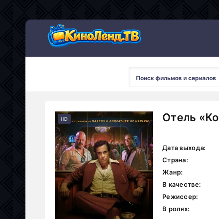
Отель «Ко
HD
Дата выхода:
Страна:
Жанр:
В качестве:
Режиссер:
В ролях: