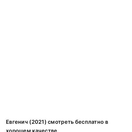
Евгенич (2021) смотреть бесплатно в
хорошем качестве