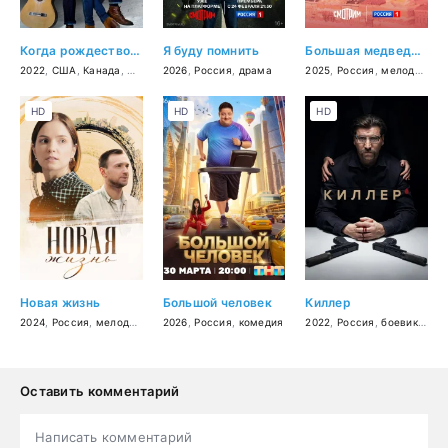
Когда рождество было юным
Я буду помнить
Большая медведица
2022
,
США
,
Канада
,
мелодрама
2026
,
,
Россия
комедия
,
драма
2025
,
Россия
,
мелодрама
HD
HD
HD
Новая жизнь
Большой человек
Киллер
2024
,
Россия
,
мелодрама
2026
,
Россия
,
комедия
2022
,
Россия
,
боевик
,
дра
Оставить комментарий
Написать комментарий