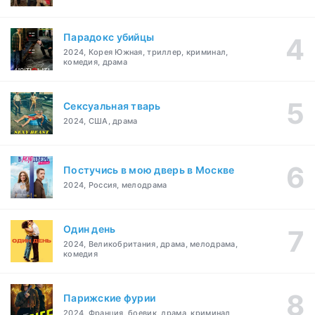
Парадокс убийцы
2024, Корея Южная, триллер, криминал,
комедия, драма
Сексуальная тварь
2024, США, драма
Постучись в мою дверь в Москве
2024, Россия, мелодрама
Один день
2024, Великобритания, драма, мелодрама,
комедия
Парижские фурии
2024, Франция, боевик, драма, криминал