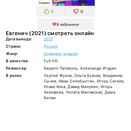
Сериал
0
0
В избранное
Евгенич (2021) смотреть онлайн
Дата выхода:
2021
Страна:
Россия
Жанр:
комедия
,
музыка
В качестве:
Full HD
Режиссер:
Кирилл Папакуль, Александр Игудин
В ролях:
Сергей Жуков, Ольга Бузова, Владимир
Сычев, Иван Охлобыстин, Игорь Сигаев,
Клава Кока, Давид Манукян, Игорь
Акинфеев, Лолита Милявская, Дима
Билан