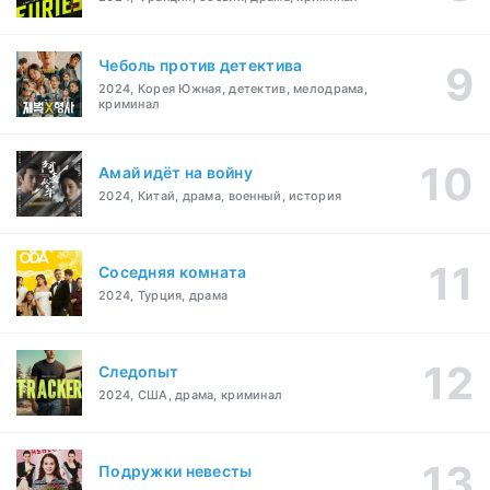
Чеболь против детектива
2024, Корея Южная, детектив, мелодрама,
криминал
Амай идёт на войну
2024, Китай, драма, военный, история
Соседняя комната
2024, Турция, драма
Следопыт
2024, США, драма, криминал
Подружки невесты