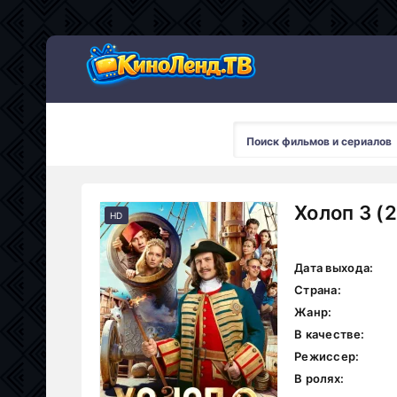
Холоп 3 (
HD
Дата выхода:
Страна:
Жанр:
В качестве:
Режиссер:
В ролях: