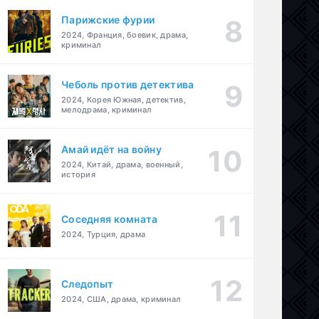
Парижские фурии
2024, Франция, боевик, драма,
криминал
Чеболь против детектива
2024, Корея Южная, детектив,
мелодрама, криминал
Амай идёт на войну
2024, Китай, драма, военный,
история
Соседняя комната
2024, Турция, драма
Следопыт
2024, США, драма, криминал