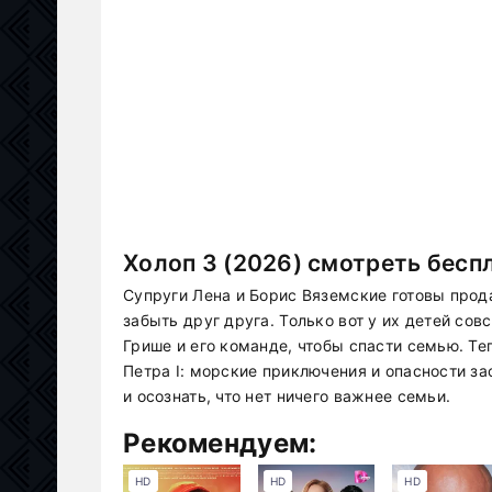
Холоп 3 (2026) смотреть бесп
Супруги Лена и Борис Вяземские готовы прод
забыть друг друга. Только вот у их детей со
Грише и его команде, чтобы спасти семью. Т
Петра I: морские приключения и опасности з
и осознать, что нет ничего важнее семьи.
Рекомендуем:
HD
HD
HD