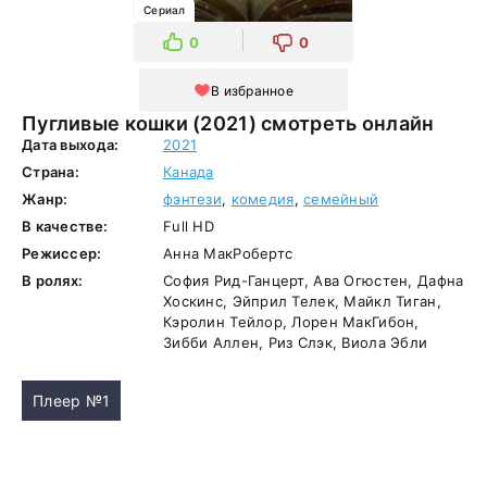
Сериал
0
0
В избранное
Пугливые кошки (2021) смотреть онлайн
Дата выхода:
2021
Страна:
Канада
Жанр:
фэнтези
,
комедия
,
семейный
В качестве:
Full HD
Режиссер:
Анна МакРобертс
В ролях:
София Рид-Ганцерт, Ава Огюстен, Дафна
Хоскинс, Эйприл Телек, Майкл Тиган,
Кэролин Тейлор, Лорен МакГибон,
Зибби Аллен, Риз Слэк, Виола Эбли
Плеер №1