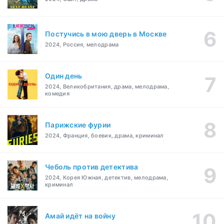
Постучись в мою дверь в Москве
2024, Россия, мелодрама
Один день
2024, Великобритания, драма, мелодрама,
комедия
Парижские фурии
2024, Франция, боевик, драма, криминал
Чеболь против детектива
2024, Корея Южная, детектив, мелодрама,
криминал
Амай идёт на войну