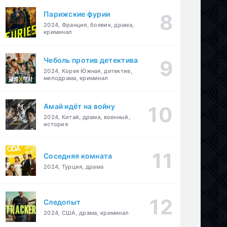
Парижские фурии
2024, Франция, боевик, драма,
криминал
Чеболь против детектива
2024, Корея Южная, детектив,
мелодрама, криминал
Амай идёт на войну
2024, Китай, драма, военный,
история
Соседняя комната
2024, Турция, драма
Следопыт
2024, США, драма, криминал