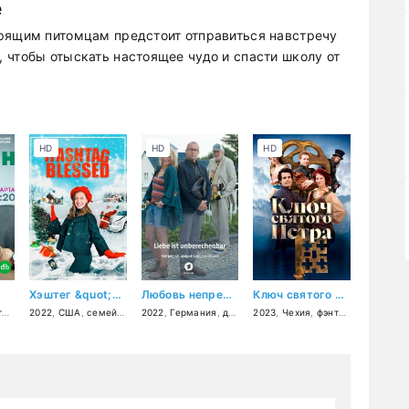
е
орящим питомцам предстоит отправиться навстречу
 чтобы отыскать настоящее чудо и спасти школу от
HD
HD
HD
Хэштег &quot;Повезло&quot;
Любовь непредсказуема
Ключ святого Петра
й
в
емейный
,
фэнтези
2022
,
США
,
семейный
2022
,
Германия
,
драма
2023
,
мелодрама
,
Чехия
,
,
фэнтези
комедия
,
комедия
,