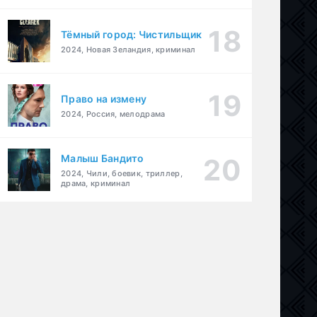
Тёмный город: Чистильщик
2024, Новая Зеландия, криминал
Право на измену
2024, Россия, мелодрама
Малыш Бандито
2024, Чили, боевик, триллер,
драма, криминал
семейный