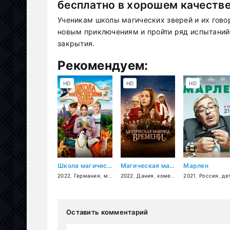
бесплатно в хорошем качеств
Ученикам школы магических зверей и их гов
новым приключениям и пройти ряд испытаний,
закрытия.
Рекомендуем:
HD
HD
HD
Школа магических зверей 2
Магическая машина времени
Марлен
2022
,
Германия
,
мелодрама
2022
,
,
Дания
комедия
,
комедия
,
приключения
,
2021
приключения
,
Россия
,
семейны
,
,
детекти
с
Оставить комментарий