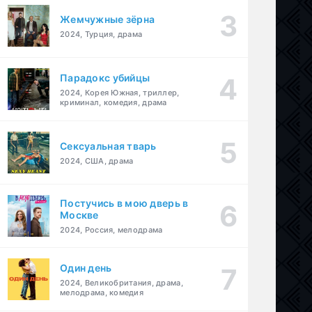
Жемчужные зёрна
2024, Турция, драма
Парадокс убийцы
2024, Корея Южная, триллер,
криминал, комедия, драма
Сексуальная тварь
2024, США, драма
Постучись в мою дверь в
Москве
2024, Россия, мелодрама
Один день
2024, Великобритания, драма,
мелодрама, комедия