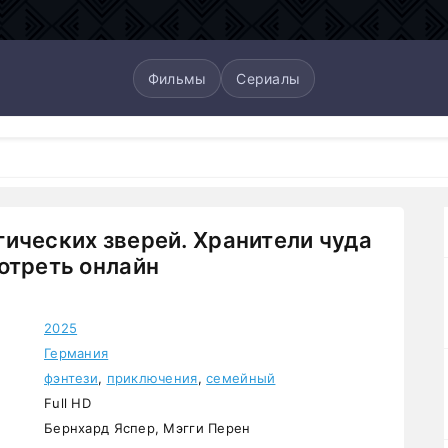
Фильмы
Сериалы
ических зверей. Хранители чуда
отреть онлайн
2025
Германия
фэнтези
,
приключения
,
семейный
Full HD
Бернхард Яспер, Мэгги Перен