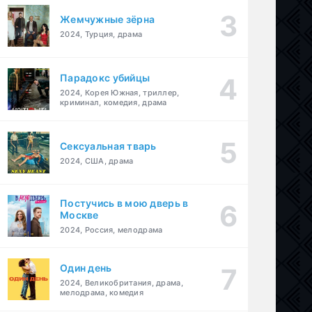
Жемчужные зёрна
2024, Турция, драма
Парадокс убийцы
2024, Корея Южная, триллер,
криминал, комедия, драма
Сексуальная тварь
2024, США, драма
Постучись в мою дверь в
Москве
2024, Россия, мелодрама
Один день
2024, Великобритания, драма,
мелодрама, комедия