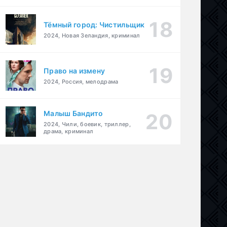
Тёмный город: Чистильщик
2024, Новая Зеландия, криминал
Право на измену
2024, Россия, мелодрама
Малыш Бандито
2024, Чили, боевик, триллер,
драма, криминал