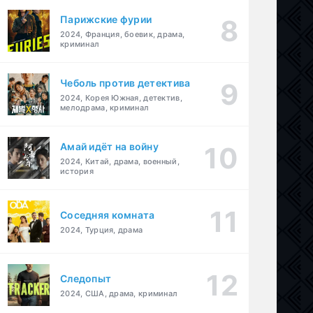
Парижские фурии
2024, Франция, боевик, драма,
криминал
Чеболь против детектива
2024, Корея Южная, детектив,
мелодрама, криминал
Амай идёт на войну
2024, Китай, драма, военный,
история
Соседняя комната
2024, Турция, драма
Следопыт
2024, США, драма, криминал