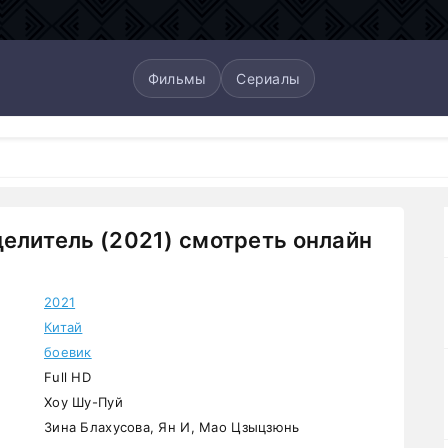
Фильмы
Сериалы
целитель (2021) смотреть онлайн
2021
Китай
боевик
Full HD
Хоу Шу-Пуй
Зина Блахусова, Ян И, Мао Цзыцзюнь