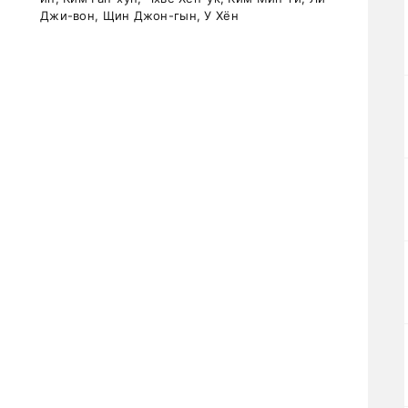
Джи-вон, Щин Джон-гын, У Хён