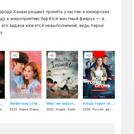
орода Хэнам решают принять участие в юниорских
нду к мероприятию берётся местный физрук — в
 его задача кажется невыполнимой, ведь парни
у.
HD
HD
HD
Приходите в ресторан ведьмы
Любитель сглазить
Мистия невыполнима
Когда горит огонь
я
,
фэнтези
2022
,
Корея Южная
,
комедия
2022
,
Индия
,
мелодрама
,
боевик
,
фэнтези
,
триллер
2026
,
Россия
,
драма
,
,
детектив
комедия
,
мелодр