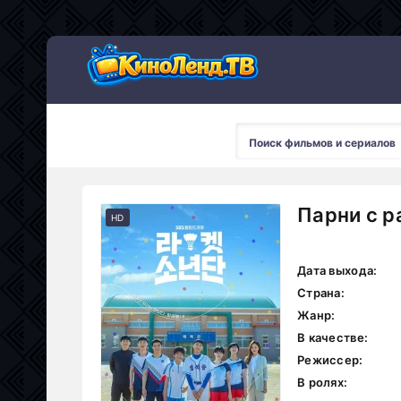
Парни с р
HD
Дата выхода:
Страна:
Жанр:
В качестве:
Режиссер:
В ролях: