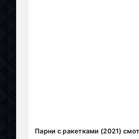
Парни с ракетками (2021) смо