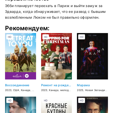
Эбби планирует переехать в Париж и выйти замуж за
Эдварда, когда обнаруживает, что ее развод с бывшим
возлюбленным Люком не был правильно оформлен.
Рекомендуем:
HD
HD
HD
Воссоединение
Ремонт на рождество
Марама
2023
,
США
,
Канада
,
мелодрама
2023
,
,
Канада
комедия
,
мелодрама
2025
,
Новая Зеландия
,
Ве
HD
HD
HD