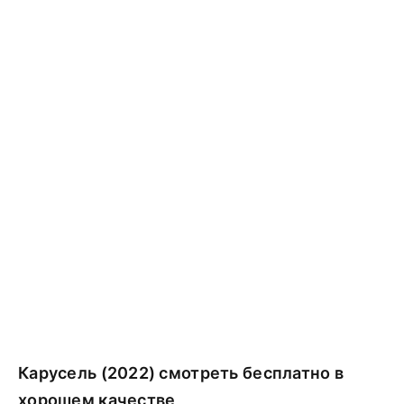
Карусель (2022) смотреть бесплатно в
хорошем качестве