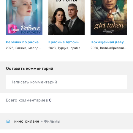
Ребёнок по расчету
Красные бутоны
Похищенная девушка
2025
,
Россия
,
мелодрама
2023
,
Турция
,
драма
2026
,
Великобритания
,
тр
Оставить комментарий
Написать комментарий
Всего комментариев
0
кино онлайн
» Фильмы