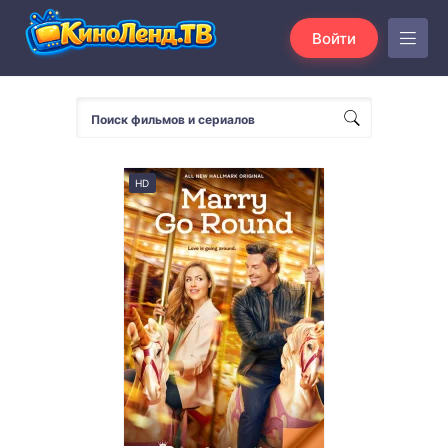
Войти
HD