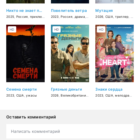
Никто не знает про Маньпупунёр
Повелитель ветра
Мутация
2025
,
Россия
,
приключения
2023
,
драма
,
Россия
,
драма
,
приключения
2026
,
США
,
биография
,
триллер
,
фант
HD
HD
HD
Семена смерти
Грязные деньги
Знаки сердца
2023
,
США
,
ужасы
2026
,
Великобритания
,
США
2023
,
боевик
,
США
,
,
триллер
мелодрама
,
к
Оставить комментарий
Написать комментарий