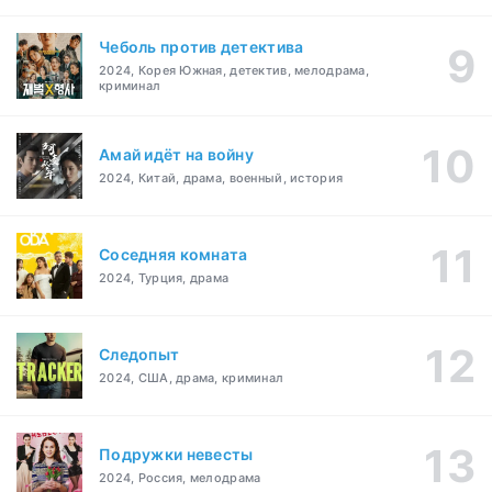
Чеболь против детектива
2024, Корея Южная, детектив, мелодрама,
криминал
Амай идёт на войну
2024, Китай, драма, военный, история
Соседняя комната
2024, Турция, драма
Следопыт
2024, США, драма, криминал
Подружки невесты
2024, Россия, мелодрама