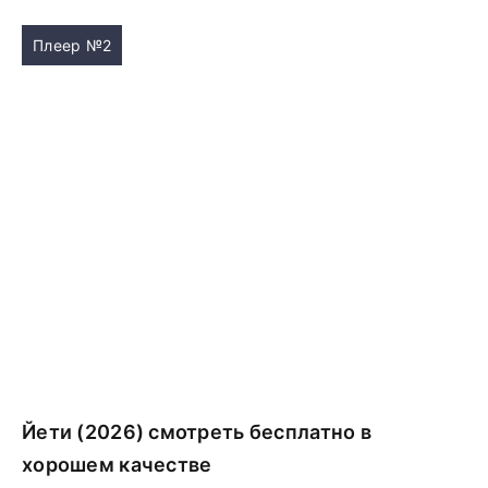
Плеер №2
Йети (2026) смотреть бесплатно в
хорошем качестве