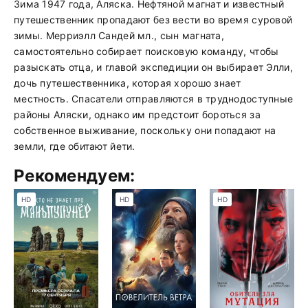
Зима 1947 года, Аляска. Нефтяной магнат и известный
путешественник пропадают без вести во время суровой
зимы. Мерриэлл Сандей мл., сын магната,
самостоятельно собирает поисковую команду, чтобы
разыскать отца, и главой экспедиции он выбирает Элли,
дочь путешественника, которая хорошо знает
местность. Спасатели отправляются в труднодоступные
районы Аляски, однако им предстоит бороться за
собственное выживание, поскольку они попадают на
земли, где обитают йети.
Рекомендуем:
HD
HD
HD