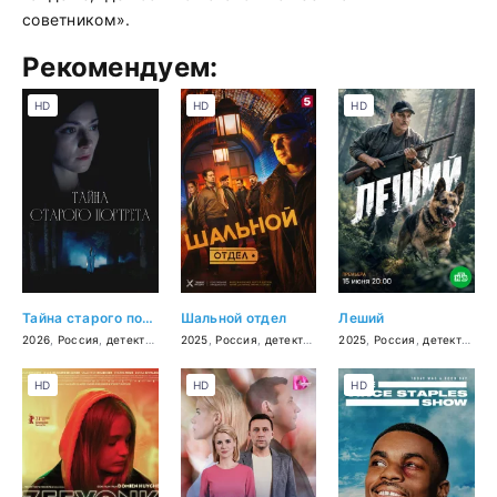
советником».
Рекомендуем:
HD
HD
HD
Тайна старого портрета
Шальной отдел
Леший
2026
,
Россия
,
детектив
,
мелодрама
2025
,
Россия
,
криминал
,
детектив
2025
,
Россия
,
детектив
HD
HD
HD