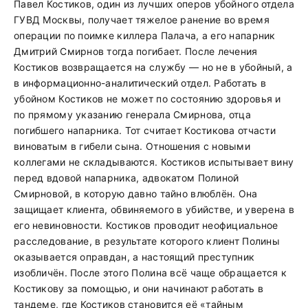
Павел Костиков, один из лучших оперов убойного отдела
ГУВД Москвы, получает тяжелое ранение во время
операции по поимке киллера Палача, а его напарник
Дмитрий Смирнов тогда погибает. После лечения
Костиков возвращается на службу — но не в убойный, а
в информационно-аналитический отдел. Работать в
убойном Костиков не может по состоянию здоровья и
по прямому указанию генерала Смирнова, отца
погибшего напарника. Тот считает Костикова отчасти
виноватым в гибели сына. Отношения с новыми
коллегами не складываются. Костиков испытывает вину
перед вдовой напарника, адвокатом Полиной
Смирновой, в которую давно тайно влюблён. Она
защищает клиента, обвиняемого в убийстве, и уверена в
его невиновности. Костиков проводит неофициальное
расследование, в результате которого клиент Полины
оказывается оправдан, а настоящий преступник
изобличён. После этого Полина всё чаще обращается к
Костикову за помощью, и они начинают работать в
тандеме, где Костиков становится её «тайным