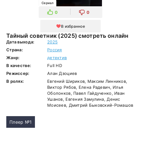
Сериал
0
0
В избранное
Тайный советник (2025) смотреть онлайн
Дата выхода:
2025
Страна:
Россия
Жанр:
детектив
В качестве:
Full HD
Режиссер:
Алан Дзоциев
В ролях:
Евгений Шириков, Максим Линников,
Виктор Рябов, Елена Радевич, Илья
Оболонков, Павел Гайдученко, Иван
Ушанов, Евгения Замулина, Денис
Моисеев, Дмитрий Быковский-Ромашов
Плеер №1