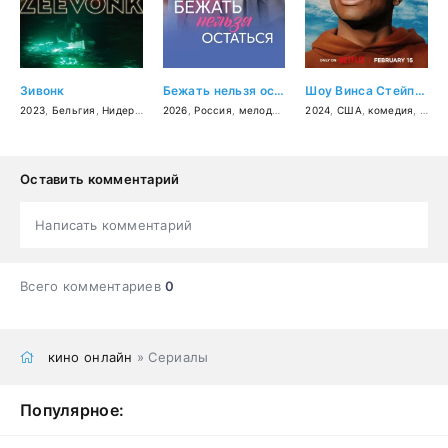
Зивонк
Бежать нельзя остаться
Шоу Винса Стейплса
2023
,
Бельгия
,
Нидерланды
2026
,
семейный
,
Россия
,
мелодрама
2024
,
США
,
комедия
,
биог
Оставить комментарий
Написать комментарий
Всего комментариев
0
кино онлайн
» Сериалы
Популярное: