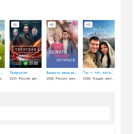
HD
HD
HD
Холодец-молодец
Тверская
Бежать нельзя остаться
Ты — тот, кого я люблю
ия
,
2021
драма
,
Россия
,
детектив
,
2026
драма
,
Россия
,
криминал
,
мелодрама
2026
,
Турция
,
мелодрама