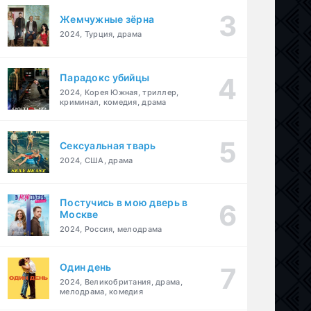
Жемчужные зёрна
2024, Турция, драма
Парадокс убийцы
2024, Корея Южная, триллер,
криминал, комедия, драма
Сексуальная тварь
2024, США, драма
Постучись в мою дверь в
Москве
2024, Россия, мелодрама
Один день
2024, Великобритания, драма,
мелодрама, комедия