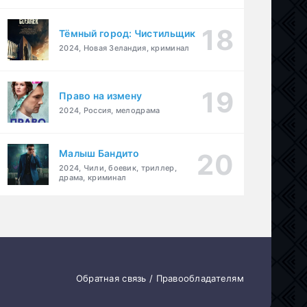
Тёмный город: Чистильщик
2024, Новая Зеландия, криминал
Право на измену
2024, Россия, мелодрама
Малыш Бандито
2024, Чили, боевик, триллер,
драма, криминал
Обратная связь / Правообладателям