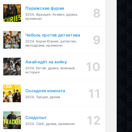
Парижские фурии
2024, Франция, боевик, драма,
криминал
Чеболь против детектива
2024, Корея Южная, детектив,
мелодрама, криминал
Амай идёт на войну
2024, Китай, драма, военный,
история
Соседняя комната
2024, Турция, драма
Следопыт
2024, США, драма, криминал