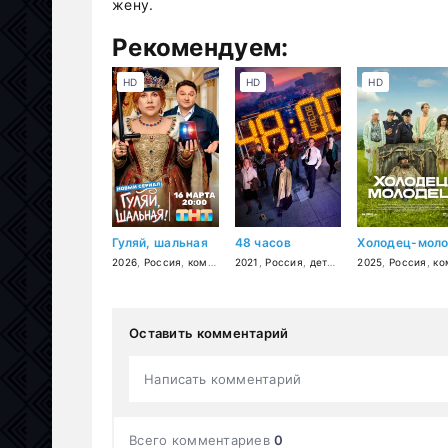
жену.
Рекомендуем:
HD
HD
HD
Гуляй, шальная
48 часов
2026
,
Россия
,
комедия
2021
,
Россия
,
детектив
,
2025
комедия
,
Россия
,
комед
Оставить комментарий
Написать комментарий
Всего комментариев
0