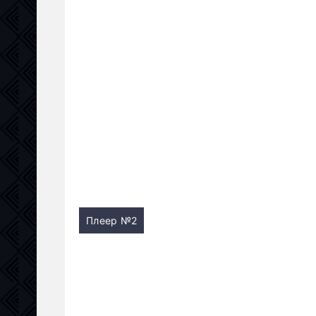
Плеер №2