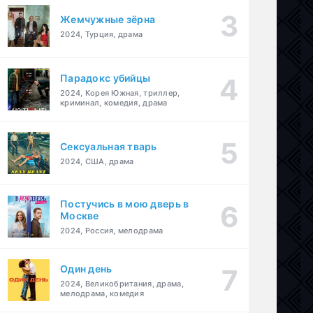
Жемчужные зёрна
2024, Турция, драма
Парадокс убийцы
2024, Корея Южная, триллер,
криминал, комедия, драма
Сексуальная тварь
2024, США, драма
Постучись в мою дверь в
Москве
2024, Россия, мелодрама
Один день
2024, Великобритания, драма,
мелодрама, комедия