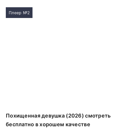
Плеер №2
Похищенная девушка (2026) смотреть
бесплатно в хорошем качестве