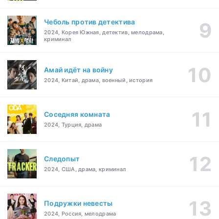
Чеболь против детектива
2024, Корея Южная, детектив, мелодрама,
криминал
Амай идёт на войну
2024, Китай, драма, военный, история
Соседняя комната
2024, Турция, драма
Следопыт
2024, США, драма, криминал
Подружки невесты
2024, Россия, мелодрама