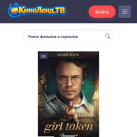
Войти
HD