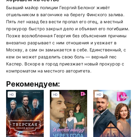
Бывший майор полиции Георгий Белоног живёт
отшельником в вагончике на берегу Финского залива.
Пять лет назад без вести пропал его отец, а местный
прокурор быстро закрыл дело и объявил его погибшим.
Позже возлюбленная Георгия без объяснения причины
внезапно разрывает с ним отношения и уезжает в
Москву, а сам он замыкается в себе. Единственный, с
кем он может разделить свою боль — верный пес
Каспер. Вскоре в город приезжает новый прокурор с
компроматом на местного авторитета.
Рекомендуем:
HD
HD
HD