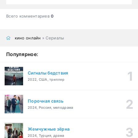
Всего комментариев
0
кино онлайн
» Сериалы
Популярное:
Сигналы бедствия
2022, США, триллер
Порочная связь
2024, Россия, мелодрама
Жемчужные зёрна
2024, Турция, драма