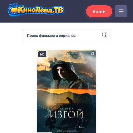
Войти
HD