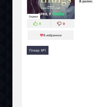
В ролях:
Сериал
0
0
В избранное
Плеер №1