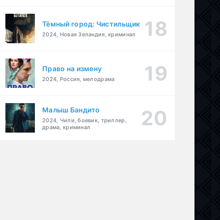
Тёмный город: Чистильщик
2024, Новая Зеландия, криминал
Право на измену
2024, Россия, мелодрама
Малыш Бандито
2024, Чили, боевик, триллер,
драма, криминал