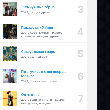
Жемчужные зёрна
2024, Турция, драма
Парадокс убийцы
2024, Корея Южная, триллер,
криминал, комедия, драма
Сексуальная тварь
2024, США, драма
Постучись в мою дверь в
Москве
2024, Россия, мелодрама
Один день
2024, Великобритания, драма,
мелодрама, комедия