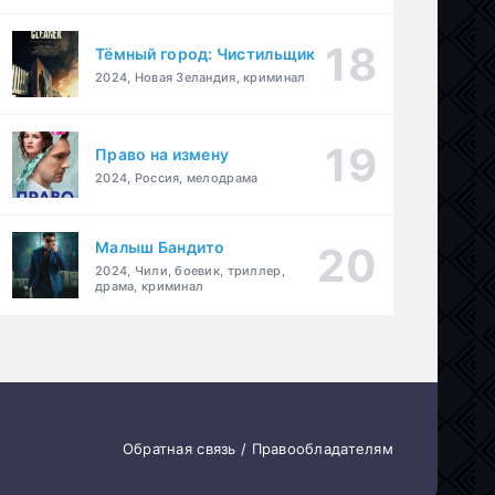
Тёмный город: Чистильщик
2024, Новая Зеландия, криминал
Право на измену
2024, Россия, мелодрама
Малыш Бандито
2024, Чили, боевик, триллер,
драма, криминал
Обратная связь / Правообладателям