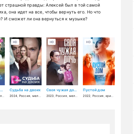
ет страшной правды: Алексей был в той самой
ха, она идет на все, чтобы вернуть его. Но что
е? И сможет ли она вернуться к музыке?
HD
HD
HD
Счёт за нелюбовь
Судьба на двоих
Своя чужая дочь
Пустой дом
ама
2024
,
Россия
,
мелодрама
2023
,
Россия
,
мелодрама
2022
,
Россия
,
криминал
,
мелод