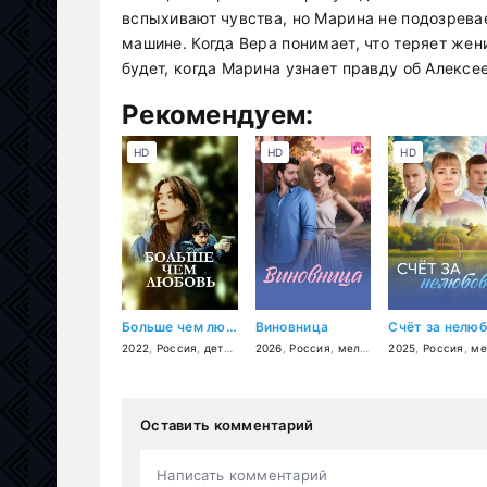
вспыхивают чувства, но Марина не подозрева
машине. Когда Вера понимает, что теряет жени
будет, когда Марина узнает правду об Алексе
Рекомендуем:
HD
HD
HD
Больше чем любовь
Виновница
2022
,
Россия
,
детектив
2026
,
мелодрама
,
Россия
,
мелодрама
2025
,
Россия
,
мелодр
Оставить комментарий
Написать комментарий