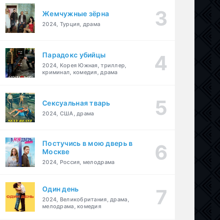
Жемчужные зёрна
2024, Турция, драма
Парадокс убийцы
2024, Корея Южная, триллер,
криминал, комедия, драма
Сексуальная тварь
2024, США, драма
Постучись в мою дверь в
Москве
2024, Россия, мелодрама
Один день
2024, Великобритания, драма,
мелодрама, комедия