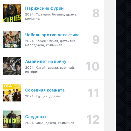
Парижские фурии
2024, Франция, боевик, драма,
криминал
Чеболь против детектива
2024, Корея Южная, детектив,
мелодрама, криминал
Амай идёт на войну
2024, Китай, драма, военный,
история
Соседняя комната
2024, Турция, драма
Следопыт
2024, США, драма, криминал