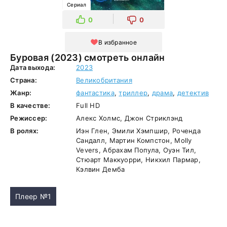
Сериал
0
0
В избранное
Буровая (2023) смотреть онлайн
Дата выхода:
2023
Страна:
Великобритания
Жанр:
фантастика
,
триллер
,
драма
,
детектив
В качестве:
Full HD
Режиссер:
Алекс Холмс, Джон Стриклэнд
В ролях:
Иэн Глен, Эмили Хэмпшир, Роченда
Сандалл, Мартин Компстон, Molly
Vevers, Абрахам Попула, Оуэн Тил,
Стюарт Маккуорри, Никхил Пармар,
Кэлвин Демба
Плеер №1