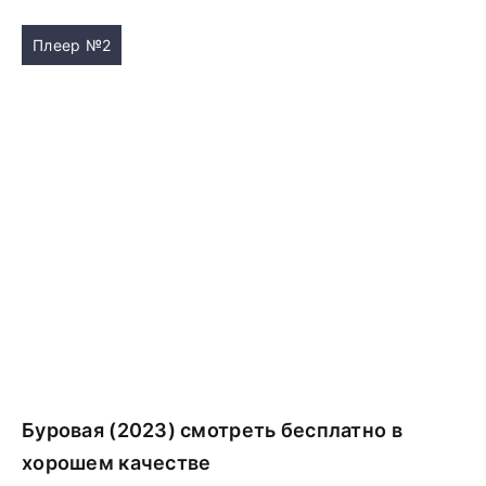
Плеер №2
Буровая (2023) смотреть бесплатно в
хорошем качестве