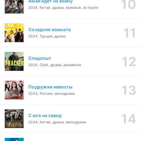
Амай идёт на войну
2024, Китай, драма, военный, история
Соседняя комната
2024, Турция, драма
Следопыт
2024, США, драма, криминал
Подружки невесты
2024, Россия, мелодрама
С юга на север
2024, Китай, драма, мелодрама