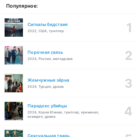
Популярное:
Сигналы бедствия
2022, США, триллер
Порочная связь
2024, Россия, мелодрама
Жемчужные зёрна
2024, Турция, драма
Парадокс убийцы
2024, Корея Южная, триллер, криминал,
комедия, драма
Сексуальная тварь