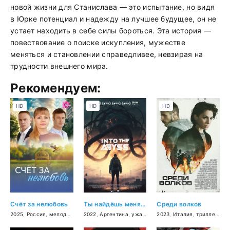
новой жизни для Станислава — это испытание, но видя
в Юрке потенциал и надежду на лучшее будущее, он не
устает находить в себе силы бороться. Эта история —
повествование о поиске искупления, мужестве
меняться и становлении справедливее, невзирая на
трудности внешнего мира.
Рекомендуем:
HD
HD
HD
Счёт за нелюбовь
Ты найдёшь меня в глубине бездны
Среди волков
2025
,
Россия
,
мелодрама
2022
,
Аргентина
,
ужасы
,
фантастика
2023
,
Италия
,
драма
,
триллер
,
др