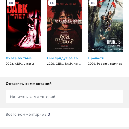
HD
HD
HD
Охота во тьме
Они придут за тобой
Пропасть
2022
,
США
,
ужасы
2026
,
США
,
ЮАР
,
Канада
,
комедия
2026
,
Россия
,
ужасы
,
триллер
,
боевик
Оставить комментарий
Написать комментарий
Всего комментариев
0