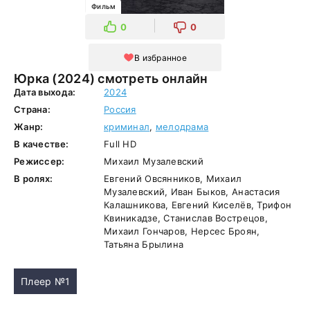
Фильм
0
0
В избранное
Юрка (2024) смотреть онлайн
Дата выхода:
2024
Страна:
Россия
Жанр:
криминал
,
мелодрама
В качестве:
Full HD
Режиссер:
Михаил Музалевский
В ролях:
Евгений Овсянников, Михаил
Музалевский, Иван Быков, Анастасия
Калашникова, Евгений Киселёв, Трифон
Квиникадзе, Станислав Вострецов,
Михаил Гончаров, Нерсес Броян,
Татьяна Брылина
Плеер №1