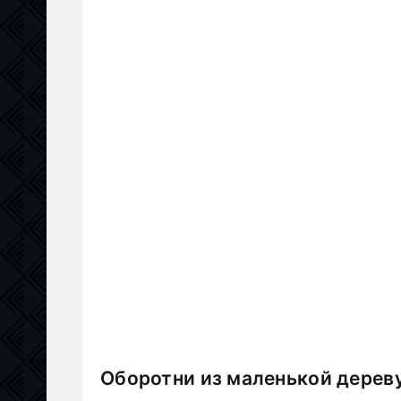
Оборотни из маленькой дереву