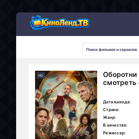
Оборотни 
HD
смотреть 
Дата выхода:
Страна:
Жанр:
В качестве:
Режиссер: