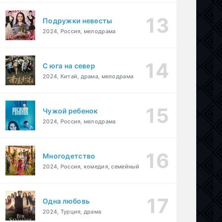
Подружки невесты
2024, Россия, мелодрама
С юга на север
2024, Китай, драма, мелодрама
Чужой ребенок
2024, Россия, мелодрама
Многодетство
2024, Россия, комедия, семейный
Одна любовь
2024, Турция, драма