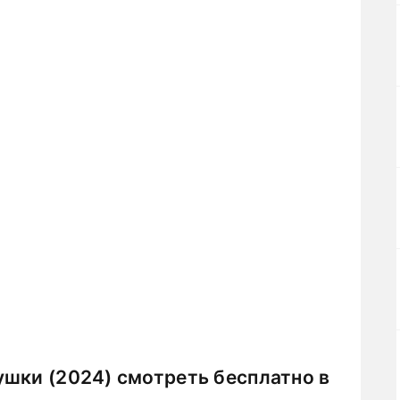
шки (2024) смотреть бесплатно в