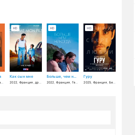
HD
HD
HD
а
Как сын мне
Больше, чем никогда
Гуру
а
2022
,
Франция
,
драма
,
2022
комедия
,
Франция
,
Германия
2025
,
Люксембург
,
Франция
,
,
Бельгия
Норвегия
,
трилл
,
дра