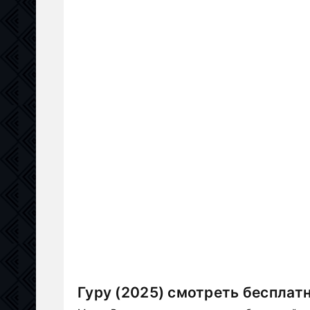
Гуру (2025) смотреть бесплат