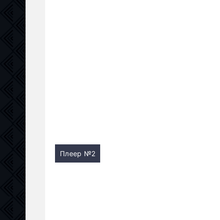
Плеер №2