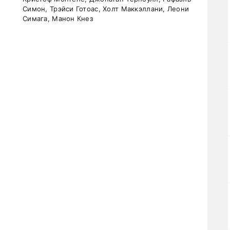
Симон, Трэйси Готоас, Холт Маккэллани, Леони
Симага, Манон Кнез