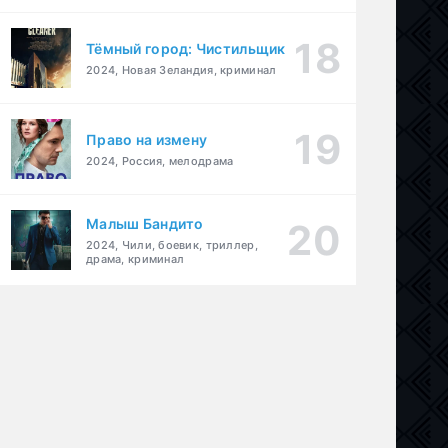
Тёмный город: Чистильщик
2024, Новая Зеландия, криминал
Право на измену
2024, Россия, мелодрама
Малыш Бандито
2024, Чили, боевик, триллер,
драма, криминал
ама
,
криминал
,
детектив
,
приключения