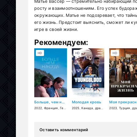
Матье Вассер — стремительно набирающий по
росту и взаимоотношениям. Его успех будора
окружающих. Матье не подозревает, что тайны
его жизнь. Предстоит выяснить, сможет ли к
игре в своей жизни.
Рекомендуем:
HD
HD
HD
Больше, чем никогда
Молодая кровь
2022
,
Франция
,
Германия
2025
,
Люксембург
,
Канада
,
драма
,
Норвегия
,
мелодрама
2023
,
драма
,
Турция
,
,
спор
мел
,
драм
Оставить комментарий