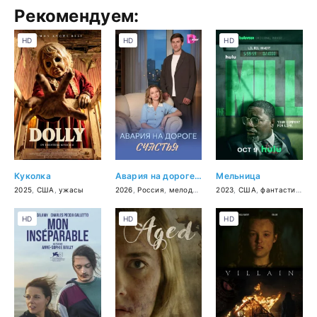
Рекомендуем:
HD
HD
HD
Куколка
Авария на дороге счастья
Мельница
2025
,
США
,
ужасы
2026
,
Россия
,
мелодрама
2023
,
США
,
фантастика
,
т
HD
HD
HD