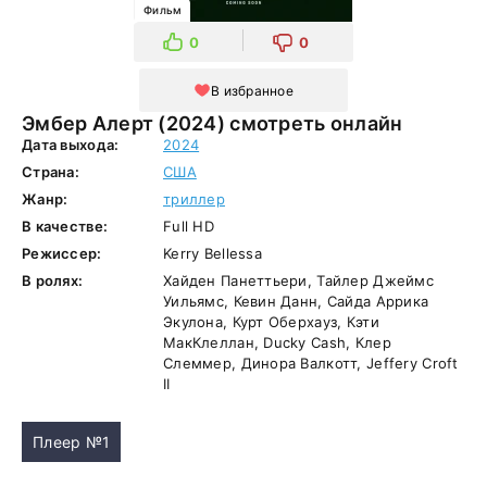
Фильм
0
0
В избранное
Эмбер Алерт (2024) смотреть онлайн
Дата выхода:
2024
Страна:
США
Жанр:
триллер
В качестве:
Full HD
Режиссер:
Kerry Bellessa
В ролях:
Хайден Панеттьери, Тайлер Джеймс
Уильямс, Кевин Данн, Сайда Аррика
Экулона, Курт Оберхауз, Кэти
МакКлеллан, Ducky Cash, Клер
Слеммер, Динора Валкотт, Jeffery Croft
II
Плеер №1