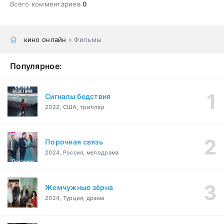
Всего комментариев
0
кино онлайн
» Фильмы
Популярное:
Сигналы бедствия
2022, США, триллер
Порочная связь
2024, Россия, мелодрама
Жемчужные зёрна
2024, Турция, драма