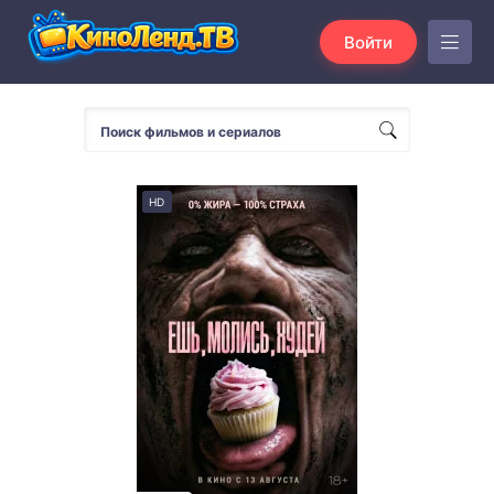
Войти
HD