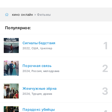
кино онлайн
» Фильмы
Популярное:
Сигналы бедствия
2022, США, триллер
Порочная связь
2024, Россия, мелодрама
Жемчужные зёрна
2024, Турция, драма
Парадокс убийцы