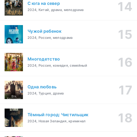
С юга на север
2024, Китай, драма, мелодрама
Чужой ребенок
2024, Россия, мелодрама
Многодетство
2024, Россия, комедия, семейный
Одна любовь
2024, Турция, драма
Тёмный город: Чистильщик
2024, Новая Зеландия, криминал