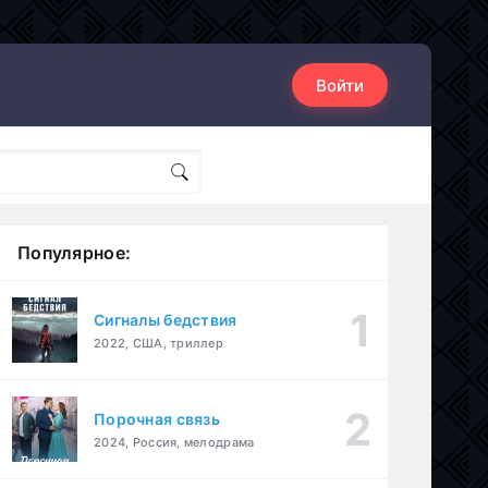
Войти
Популярное:
Сигналы бедствия
2022, США, триллер
Порочная связь
2024, Россия, мелодрама