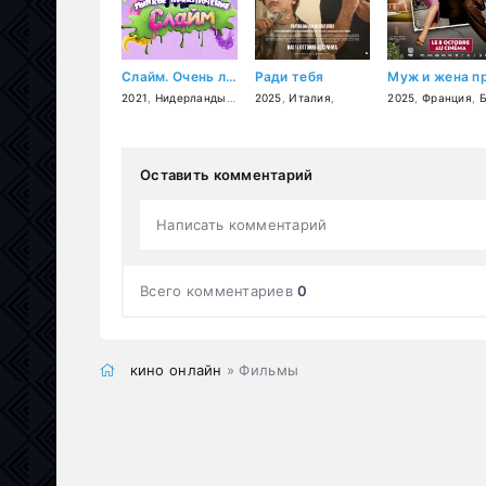
Слайм. Очень липкое приключение
Ради тебя
2021
,
Нидерланды
,
комедия
2025
,
,
Италия
приключения
,
,
семейный
2025
,
Франция
,
Бел
Оставить комментарий
Написать комментарий
Всего комментариев
0
кино онлайн
» Фильмы