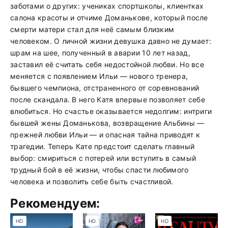
заботами о других: учениках спортшколы, клиентках
салона красоты и отчиме Доманькове, который после
смерти матери стал для неё самым близким
человеком. О личной жизни девушка давно не думает:
шрам на шее, полученный в аварии 10 лет назад,
заставил её считать себя недостойной любви. Но все
меняется с появлением Ильи — нового тренера,
бывшего чемпиона, отстраненного от соревнований
после скандала. В него Катя впервые позволяет себе
влюбиться. Но счастье оказывается недолгим: интриги
бывшей жены Доманькова, возвращение Альбины —
прежней любви Ильи — и опасная тайна приводят к
трагедии. Теперь Кате предстоит сделать главный
выбор: смириться с потерей или вступить в самый
трудный бой в её жизни, чтобы спасти любимого
человека и позволить себе быть счастливой.
Рекомендуем:
HD
HD
HD