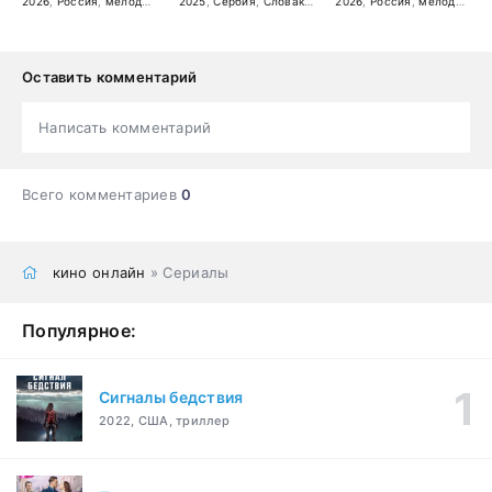
2026
,
Россия
,
мелодрама
2025
,
Сербия
,
Словакия
,
Хорватия
2026
,
Россия
,
драма
,
мелодрама
Оставить комментарий
Написать комментарий
Всего комментариев
0
кино онлайн
» Сериалы
Популярное:
Сигналы бедствия
2022, США, триллер