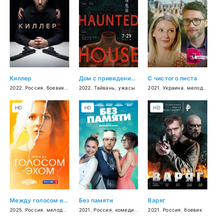
Киллер
Дом с привидениями в Миньсюне
С чистого листа
2022
,
Россия
,
боевик
,
драма
2022
,
Тайвань
,
ужасы
2021
,
Украина
,
мелодрама
HD
HD
HD
Между голосом и эхом
Без памяти
Варяг
2025
,
Россия
,
мелодрама
2021
,
Россия
,
комедия
,
мелодрама
2021
,
Россия
,
боевик