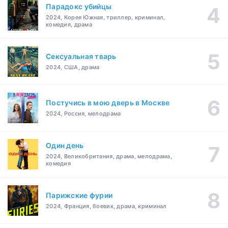
Парадокс убийцы
2024, Корея Южная, триллер, криминал,
комедия, драма
Сексуальная тварь
2024, США, драма
Постучись в мою дверь в Москве
2024, Россия, мелодрама
Один день
2024, Великобритания, драма, мелодрама,
комедия
Парижские фурии
2024, Франция, боевик, драма, криминал