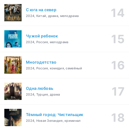
С юга на север
2024, Китай, драма, мелодрама
Чужой ребенок
2024, Россия, мелодрама
Многодетство
2024, Россия, комедия, семейный
Одна любовь
2024, Турция, драма
Тёмный город: Чистильщик
2024, Новая Зеландия, криминал