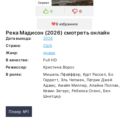
Сериал
0
0
В избранное
Река Мадисон (2026) смотреть онлайн
Дата выхода:
2026
Страна:
США
Жанр:
драма
В качестве:
Full HD
Режиссер:
Кристина Ворос
В ролях:
Мишель Пфайффер, Курт Рассел, Бо
Гарретт, Эль Чепмен, Патрик Джей
Адамс, Амайя Миллер, Алайна Поллак,
Кевин Зегерс, Ребекка Спенс, Бен
Шнетцер
Плеер №1