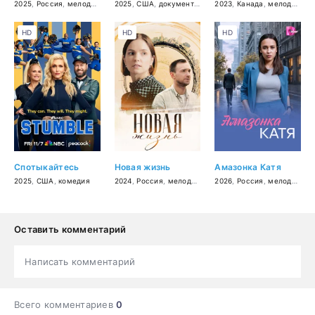
2025
,
Россия
,
мелодрама
2025
,
США
,
документальный
2023
,
криминал
,
Канада
,
мелодрама
HD
HD
HD
Спотыкайтесь
Новая жизнь
Амазонка Катя
2025
,
США
,
комедия
2024
,
Россия
,
мелодрама
2026
,
Россия
,
мелодрама
Оставить комментарий
Написать комментарий
Всего комментариев
0