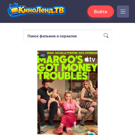
Войти
HD