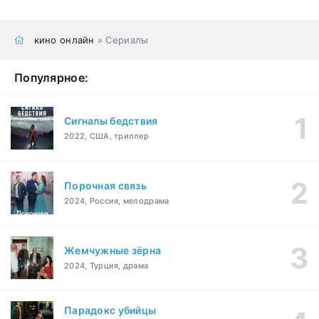
кино онлайн
» Сериалы
Популярное:
Сигналы бедствия
2022, США, триллер
Порочная связь
2024, Россия, мелодрама
Жемчужные зёрна
2024, Турция, драма
Парадокс убийцы