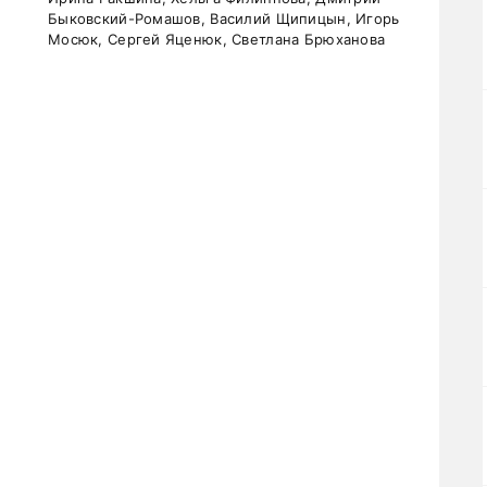
Быковский-Ромашов, Василий Щипицын, Игорь
Мосюк, Сергей Яценюк, Светлана Брюханова