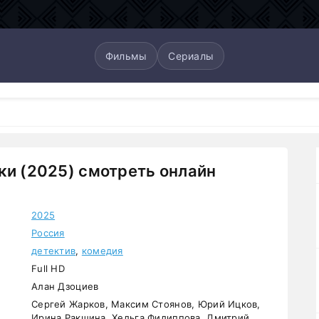
Фильмы
Сериалы
ки (2025) смотреть онлайн
2025
Россия
детектив
,
комедия
Full HD
Алан Дзоциев
Сергей Жарков, Максим Стоянов, Юрий Ицков,
Ирина Ракшина, Хельга Филиппова, Дмитрий