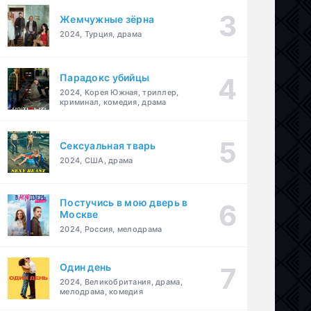
Жемчужные зёрна
2024, Турция, драма
Парадокс убийцы
2024, Корея Южная, триллер,
криминал, комедия, драма
Сексуальная тварь
2024, США, драма
Постучись в мою дверь в
Москве
2024, Россия, мелодрама
Один день
2024, Великобритания, драма,
мелодрама, комедия