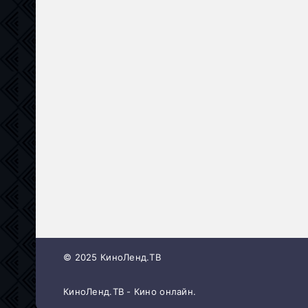
© 2025 КиноЛенд.ТВ
КиноЛенд.ТВ - Кино онлайн.