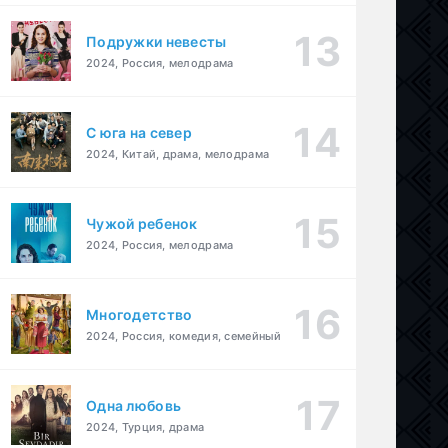
Подружки невесты
2024, Россия, мелодрама
С юга на север
2024, Китай, драма, мелодрама
Чужой ребенок
2024, Россия, мелодрама
Многодетство
2024, Россия, комедия, семейный
Одна любовь
2024, Турция, драма