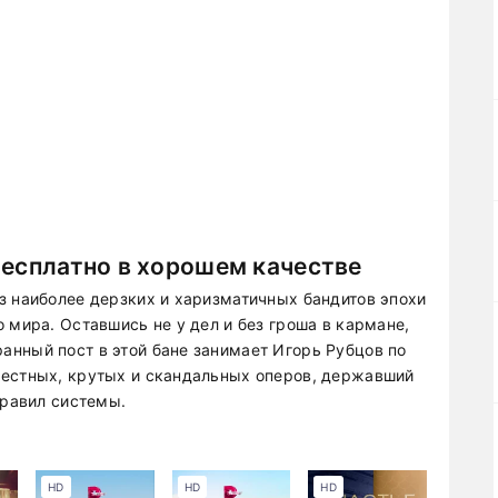
бесплатно в хорошем качестве
з наиболее дерзких и харизматичных бандитов эпохи
 мира. Оставшись не у дел и без гроша в кармане,
нный пост в этой бане занимает Игорь Рубцов по
вестных, крутых и скандальных оперов, державший
правил системы.
HD
HD
HD