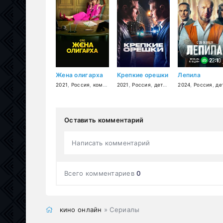
Жена олигарха
Крепкие орешки
Лепила
2021
,
Россия
,
комедия
2021
,
Россия
,
детектив
2024
,
Россия
,
детект
Оставить комментарий
Написать комментарий
Всего комментариев
0
кино онлайн
» Сериалы