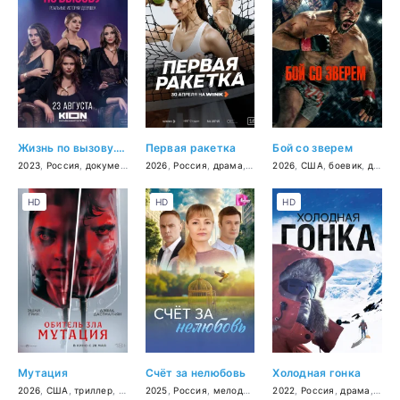
Жизнь по вызову. Док
Первая ракетка
Бой со зверем
2023
,
Россия
,
документальный
2026
,
Россия
,
драма
,
спорт
2026
,
США
,
боевик
,
драма
HD
HD
HD
Мутация
Счёт за нелюбовь
Холодная гонка
2026
,
США
,
триллер
,
фантастика
2025
,
Россия
,
мелодрама
2022
,
Россия
,
драма
,
прик