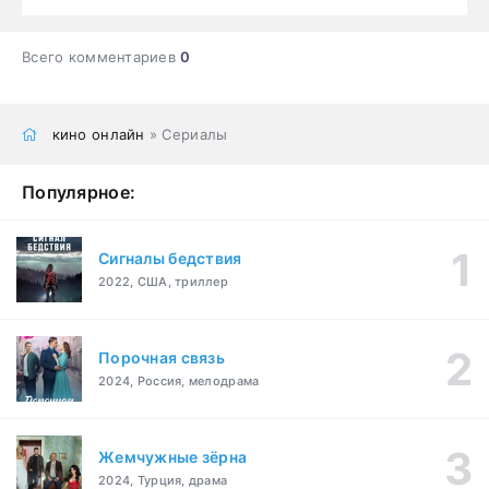
Всего комментариев
0
кино онлайн
» Сериалы
Популярное:
Сигналы бедствия
2022, США, триллер
Порочная связь
2024, Россия, мелодрама
Жемчужные зёрна
2024, Турция, драма