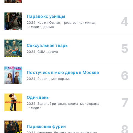
Парадокс убийцы
2024, Корея Южная, триллер, криминал,
комедия, драма
Сексуальная тварь
2024, США, драма
Постучись в мою дверь в Москве
2024, Россия, мелодрама
Один день
2024, Великобритания, драма, мелодрама,
комедия
Парижские фурии
2024, Франция, боевик, драма, криминал