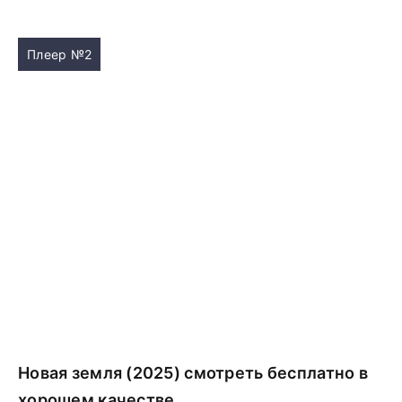
Плеер №2
Новая земля (2025) смотреть бесплатно в
хорошем качестве