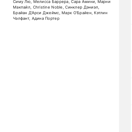
Симу Лю, Мелисса Баррера, Сара Амини, Марни
Макпайл, Christine Noble, Синклер Дэниэл,
Брайан Д’Арси Джеймс, Марк О’Брайен, Кэтлин
Чэлфант, Адина Портер