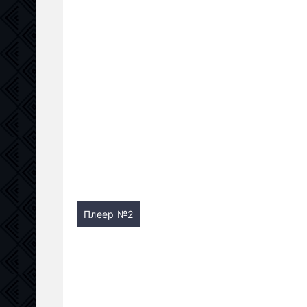
Плеер №2