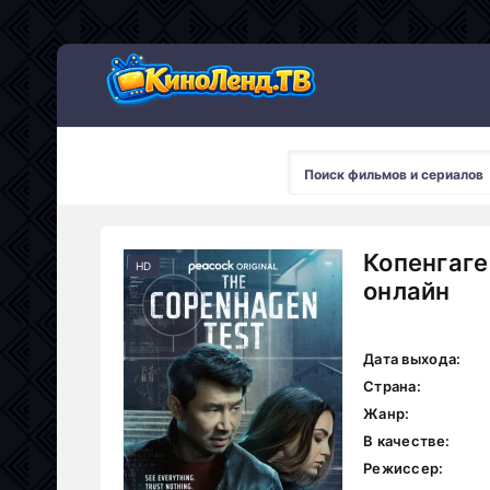
Копенгаге
HD
онлайн
Дата выхода:
Страна:
Жанр:
В качестве:
Режиссер: