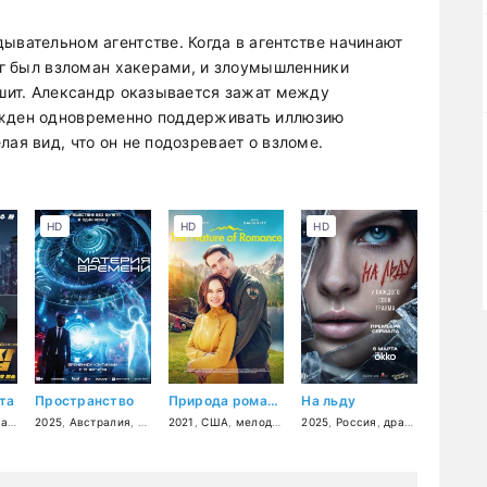
ывательном агентстве. Когда в агентстве начинают
озг был взломан хакерами, и злоумышленники
ышит. Александр оказывается зажат между
ужден одновременно поддерживать иллюзию
ая вид, что он не подозревает о взломе.
HD
HD
HD
та
Пространство
Природа романтики
На льду
ая
,
детектив
2025
,
Австралия
,
мелодрама
,
фантастика
,
криминал
2021
,
США
,
триллер
,
мелодрама
,
криминал
2025
,
Россия
,
драма
,
спорт