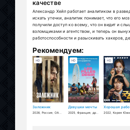
качестве
Александр Хейл работает аналитиком в развед
искать утечки, аналитик понимает, что его м
получили доступ ко всему, что он видит и сл
взломщиками и агентством, и теперь он вын
работоспособности и разыскивать хакеров, дел
Рекомендуем:
HD
HD
HD
Заложник
Девушки мечты
Хорошая рабо
2026
,
Россия
,
ОАЭ
,
Турция
2025
,
,
драма
Франция
,
боевик
,
драма
2022
,
Корея Южн