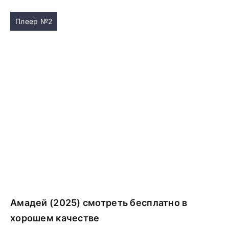
Плеер №2
Амадей (2025) смотреть бесплатно в
хорошем качестве