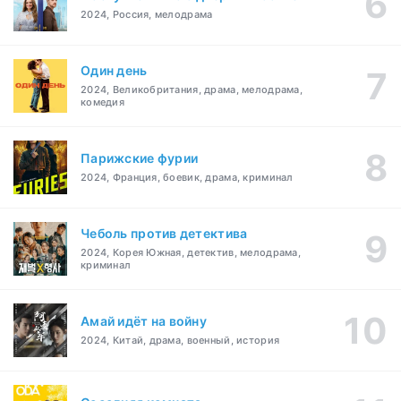
2024, Россия, мелодрама
Один день
2024, Великобритания, драма, мелодрама,
комедия
Парижские фурии
2024, Франция, боевик, драма, криминал
Чеболь против детектива
2024, Корея Южная, детектив, мелодрама,
криминал
Амай идёт на войну
2024, Китай, драма, военный, история