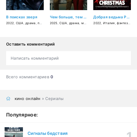
В поисках зверя
Чем больше, тем веселее
Добрая ведьма Рождества
2022
,
США
,
драма
,
приключения
2025
,
,
США
вестерн
,
драма
,
мелодрама
2022
,
Италия
,
фэнтези
,
ко
Оставить комментарий
Написать комментарий
Всего комментариев
0
кино онлайн
» Сериалы
Популярное:
Сигналы бедствия