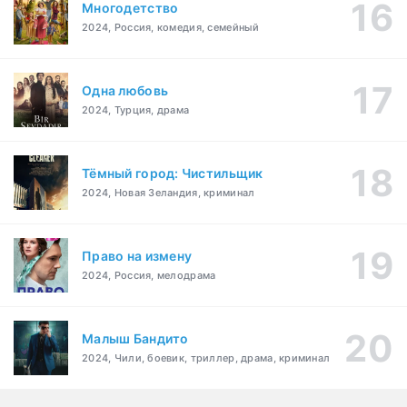
Многодетство
2024, Россия, комедия, семейный
Одна любовь
2024, Турция, драма
Тёмный город: Чистильщик
2024, Новая Зеландия, криминал
Право на измену
2024, Россия, мелодрама
Малыш Бандито
2024, Чили, боевик, триллер, драма, криминал