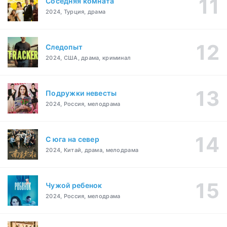
Соседняя комната
2024, Турция, драма
Следопыт
2024, США, драма, криминал
Подружки невесты
2024, Россия, мелодрама
С юга на север
2024, Китай, драма, мелодрама
Чужой ребенок
2024, Россия, мелодрама