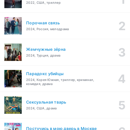
2022, США, триллер
Порочная связь
2024, Россия, мелодрама
Жемчужные зёрна
2024, Турция, драма
Парадокс убийцы
2024, Корея Южная, триллер, криминал,
комедия, драма
Сексуальная тварь
2024, США, драма
Постучись в мою дверь в Москве