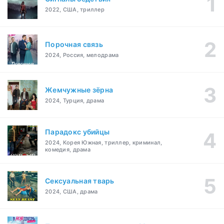
2022, США, триллер
Порочная связь
2024, Россия, мелодрама
Жемчужные зёрна
2024, Турция, драма
Парадокс убийцы
2024, Корея Южная, триллер, криминал,
комедия, драма
Сексуальная тварь
2024, США, драма