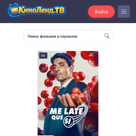
Войти
HD