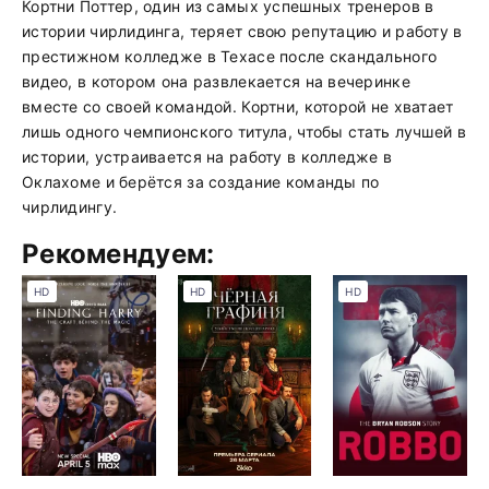
Кортни Поттер, один из самых успешных тренеров в
истории чирлидинга, теряет свою репутацию и работу в
престижном колледже в Техасе после скандального
видео, в котором она развлекается на вечеринке
вместе со своей командой. Кортни, которой не хватает
лишь одного чемпионского титула, чтобы стать лучшей в
истории, устраивается на работу в колледже в
Оклахоме и берётся за создание команды по
чирлидингу.
Рекомендуем:
HD
HD
HD