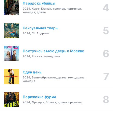
Парадокс убийцы
2024, Корея Южная, триллер, криминал,
комедия, драма
Сексуальная тварь
2024, США, драма
Постучись в мою дверь в Москве
2024, Россия, мелодрама
Один день
2024, Великобритания, драма, мелодрама,
комедия
Парижские фурии
2024, Франция, боевик, драма, криминал