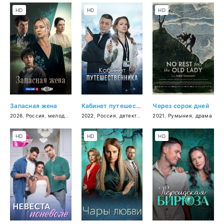
HD
HD
HD
Запасная жена
Кабинет путешественника
Через сорок дней
2026
,
Россия
,
мелодрама
2022
,
Россия
,
детектив
,
мелодрама
2021
,
Румыния
,
драма
HD
HD
HD