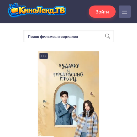
Войти
HD