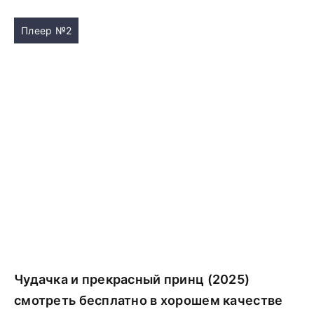
Плеер №2
Чудачка и прекрасный принц (2025)
смотреть бесплатно в хорошем качестве