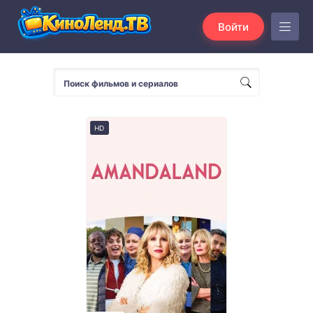
Войти
HD