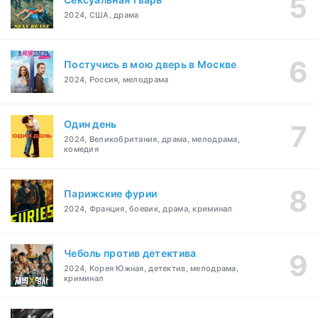
2024, США, драма
Постучись в мою дверь в Москве
2024, Россия, мелодрама
Один день
2024, Великобритания, драма, мелодрама,
комедия
Парижские фурии
2024, Франция, боевик, драма, криминал
Чеболь против детектива
2024, Корея Южная, детектив, мелодрама,
криминал