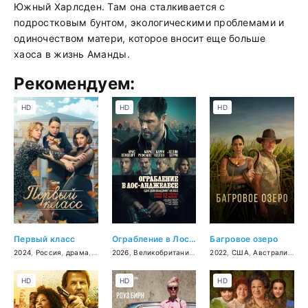
Южный Харлсден. Там она сталкивается с
подростковым бунтом, экологическими проблемами и
одиночеством матери, которое вносит еще больше
хаоса в жизнь Аманды.
Рекомендуем:
HD
HD
HD
Первый класс
Ограбление в Лос-Анджелесе
Багровое озеро
2024
,
Россия
,
драма
,
мелодрама
2026
,
Великобритания
,
комедия
,
США
2022
,
триллер
,
США
,
,
Австралия
драма
,
кримин
,
тр
HD
HD
HD