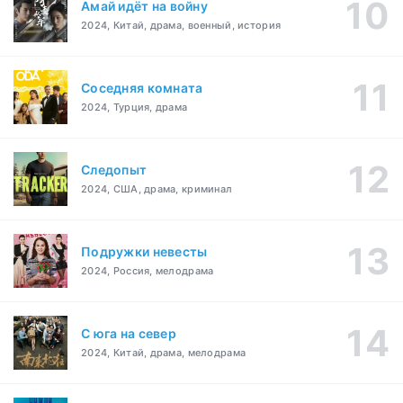
Амай идёт на войну
2024, Китай, драма, военный, история
Соседняя комната
2024, Турция, драма
Следопыт
2024, США, драма, криминал
Подружки невесты
2024, Россия, мелодрама
С юга на север
2024, Китай, драма, мелодрама